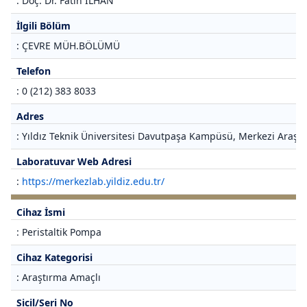
: Doç. Dr. Fatih İLHAN
İlgili Bölüm
: ÇEVRE MÜH.BÖLÜMÜ
Telefon
: 0 (212) 383 8033
Adres
: Yıldız Teknik Üniversitesi Davutpaşa Kampüsü, Merkezi Araştı
Laboratuvar Web Adresi
:
https://merkezlab.yildiz.edu.tr/
Cihaz İsmi
: Peristaltik Pompa
Cihaz Kategorisi
: Araştırma Amaçlı
Sicil/Seri No