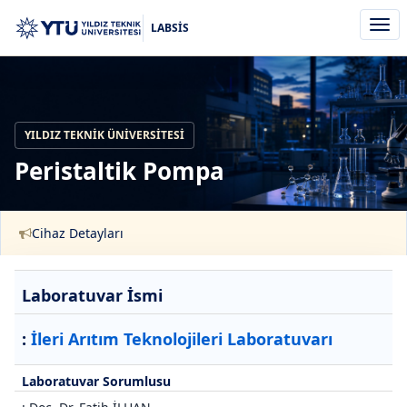
Men
LABSİS
aç/k
YILDIZ TEKNIK ÜNIVERSITESI
Peristaltik Pompa
Cihaz Detayları
Laboratuvar İsmi
:
İleri Arıtım Teknolojileri Laboratuvarı
Laboratuvar Sorumlusu