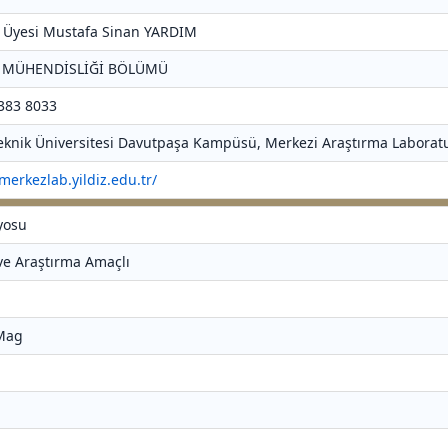
r. Üyesi Mustafa Sinan YARDIM
T MÜHENDİSLİĞİ BÖLÜMÜ
 383 8033
 Teknik Üniversitesi Davutpaşa Kampüsü, Merkezi Araştırma Laboratu
/merkezlab.yildiz.edu.tr/
yosu
 ve Araştırma Amaçlı
 Mag