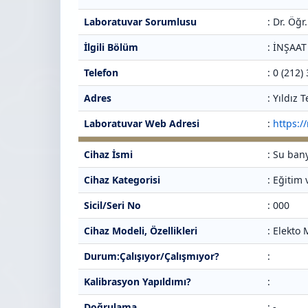
Laboratuvar Sorumlusu
: Dr. Öğ
İlgili Bölüm
: İNŞAA
Telefon
: 0 (212)
Adres
: Yıldız
Laboratuvar Web Adresi
:
https:/
Cihaz İsmi
: Su ban
Cihaz Kategorisi
: Eğitim
Sicil/Seri No
: 000
Cihaz Modeli, Özellikleri
: Elekto
Durum:Çalışıyor/Çalışmıyor?
:
Kalibrasyon Yapıldımı?
:
Doğrulama
: -