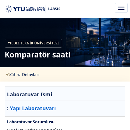
Men
LABSİS
aç/k
YILDIZ TEKNIK ÜNIVERSITESI
Komparatör saati
Cihaz Detayları
Laboratuvar İsmi
:
Yapı Laboratuvarı
Laboratuvar Sorumlusu