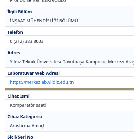
: Prof.Dr. Serkan BEKİROĞLU
İlgili Bölüm
: İNŞAAT MÜHENDİSLİĞİ BÖLÜMÜ
Telefon
: 0 (212) 383 8033
Adres
: Yıldız Teknik Üniversitesi Davutpaşa Kampüsü, Merkezi Araştı
Laboratuvar Web Adresi
:
https://merkezlab.yildiz.edu.tr/
Cihaz İsmi
: Komparatör saati
Cihaz Kategorisi
: Araştırma Amaçlı
Sicil/Seri No