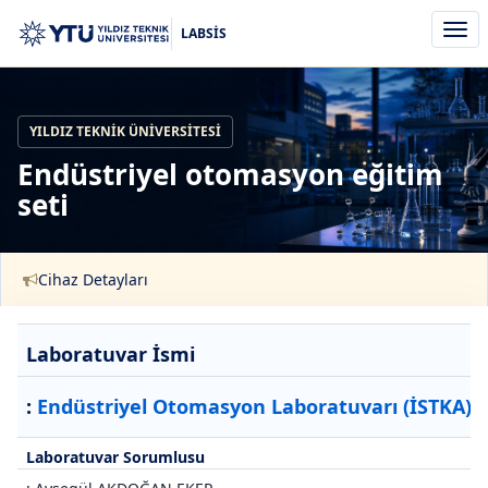
Men
LABSİS
aç/k
YILDIZ TEKNIK ÜNIVERSITESI
Endüstriyel otomasyon eğitim
seti
Cihaz Detayları
Laboratuvar İsmi
:
Endüstriyel Otomasyon Laboratuvarı (İSTKA)
Laboratuvar Sorumlusu