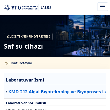
Men
LABSİS
aç/k
YILDIZ TEKNIK ÜNIVERSITESI
Saf su cihazı
Cihaz Detayları
Laboratuvar İsmi
:
KMD-212 Algal Biyoteknoloji ve Biyoproses La
Laboratuvar Sorumlusu