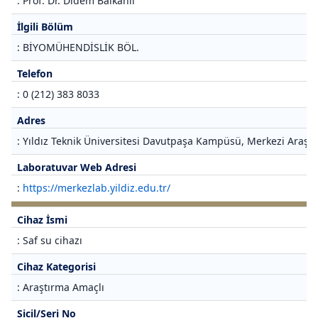
: Prof. Dr. Didem Balkanlı
İlgili Bölüm
: BİYOMÜHENDİSLİK BÖL.
Telefon
: 0 (212) 383 8033
Adres
: Yıldız Teknik Üniversitesi Davutpaşa Kampüsü, Merkezi Araştı
Laboratuvar Web Adresi
:
https://merkezlab.yildiz.edu.tr/
Cihaz İsmi
: Saf su cihazı
Cihaz Kategorisi
: Araştırma Amaçlı
Sicil/Seri No