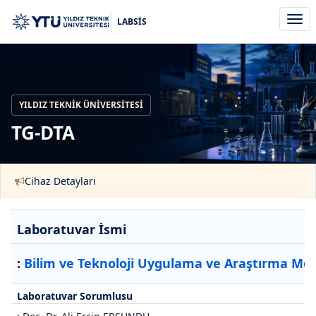
Men
LABSİS
aç/k
YILDIZ TEKNIK ÜNIVERSITESI
TG-DTA
Cihaz Detayları
Laboratuvar İsmi
:
Bilim ve Teknoloji Uygulama ve Araştırma Mer
Laboratuvar Sorumlusu