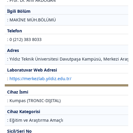
: Prof. Dr. Anıl AKDOĞAN
İlgili Bölüm
: MAKİNE MÜH.BÖLÜMÜ
Telefon
: 0 (212) 383 8033
Adres
: Yıldız Teknik Üniversitesi Davutpaşa Kampüsü, Merkezi Araştı
Laboratuvar Web Adresi
:
https://merkezlab.yildiz.edu.tr/
Cihaz İsmi
: Kumpas (TRONIC-DIJITAL)
Cihaz Kategorisi
: Eğitim ve Araştırma Amaçlı
Sicil/Seri No