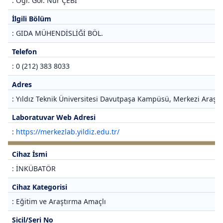
: Öğr. Gör. Nur ÇEBİ
İlgili Bölüm
: GIDA MÜHENDİSLİĞİ BÖL.
Telefon
: 0 (212) 383 8033
Adres
: Yıldız Teknik Üniversitesi Davutpaşa Kampüsü, Merkezi Araştı
Laboratuvar Web Adresi
:
https://merkezlab.yildiz.edu.tr/
Cihaz İsmi
: İNKÜBATÖR
Cihaz Kategorisi
: Eğitim ve Araştırma Amaçlı
Sicil/Seri No