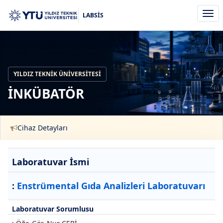
Men
LABSİS
aç/k
YILDIZ TEKNIK ÜNIVERSITESI
İNKÜBATÖR
Cihaz Detayları
Laboratuvar İsmi
:
Enstrümental Gıda Analizleri Laboratuvarı
Laboratuvar Sorumlusu