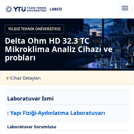
Men
LABSİS
aç/k
YILDIZ TEKNIK ÜNIVERSITESI
Delta Ohm HD 32.3 TC
Mikroklima Analiz Cihazı ve
probları
Cihaz Detayları
Laboratuvar İsmi
:
Yapı Fiziği-Aydınlatma Laboratuvarı
Laboratuvar Sorumlusu