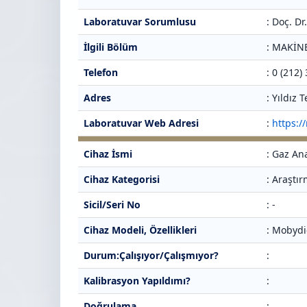
Laboratuvar Sorumlusu
: Doç. D
İlgili Bölüm
: MAKİ
Telefon
: 0 (212)
Adres
: Yıldız
Laboratuvar Web Adresi
:
https:/
Cihaz İsmi
: Gaz An
Cihaz Kategorisi
: Araştı
Sicil/Seri No
: -
Cihaz Modeli, Özellikleri
: Mobydi
Durum:Çalışıyor/Çalışmıyor?
:
Kalibrasyon Yapıldımı?
:
Doğrulama
: