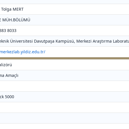
r. Tolga MERT
NE MÜH.BÖLÜMÜ
 383 8033
 Teknik Üniversitesi Davutpaşa Kampüsü, Merkezi Araştırma Laboratu
/merkezlab.yildiz.edu.tr/
alizörü
rma Amaçlı
ck 5000