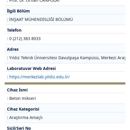
: Prof. Dr. Orhan CANPOLAT
İlgili Bölüm
: İNŞAAT MÜHENDİSLİĞİ BÖLÜMÜ
Telefon
: 0 (212) 383 8033
Adres
: Yıldız Teknik Üniversitesi Davutpaşa Kampüsü, Merkezi Araştı
Laboratuvar Web Adresi
:
https://merkezlab.yildiz.edu.tr/
Cihaz İsmi
: Beton mikseri
Cihaz Kategorisi
: Araştırma Amaçlı
Sicil/Seri No