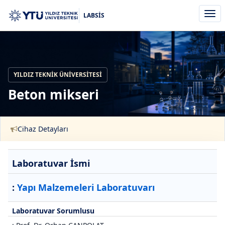
Men
LABSİS
aç/k
YILDIZ TEKNIK ÜNIVERSITESI
Beton mikseri
Cihaz Detayları
Laboratuvar İsmi
:
Yapı Malzemeleri Laboratuvarı
Laboratuvar Sorumlusu