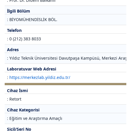
: Prof. Dr. Didem Balkanlı
İlgili Bölüm
: BİYOMÜHENDİSLİK BÖL.
Telefon
: 0 (212) 383 8033
Adres
: Yıldız Teknik Üniversitesi Davutpaşa Kampüsü, Merkezi Araştı
Laboratuvar Web Adresi
:
https://merkezlab.yildiz.edu.tr/
Cihaz İsmi
: Retort
Cihaz Kategorisi
: Eğitim ve Araştırma Amaçlı
Sicil/Seri No