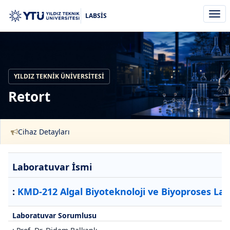
Men
LABSİS
aç/k
YILDIZ TEKNIK ÜNIVERSITESI
Retort
Cihaz Detayları
Laboratuvar İsmi
:
KMD-212 Algal Biyoteknoloji ve Biyoproses La
Laboratuvar Sorumlusu