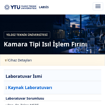
Men
LABSİS
aç/k
YILDIZ TEKNIK ÜNIVERSITESI
Kamara Tipi Isıl İşlem Fırını
Cihaz Detayları
Laboratuvar İsmi
:
Kaynak Laboratuvarı
Laboratuvar Sorumlusu