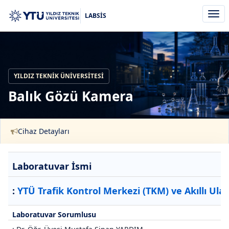
Men
LABSİS
aç/k
YILDIZ TEKNIK ÜNIVERSITESI
Balık Gözü Kamera
Cihaz Detayları
Laboratuvar İsmi
:
YTÜ Trafik Kontrol Merkezi (TKM) ve Akıllı Ula
Laboratuvar Sorumlusu