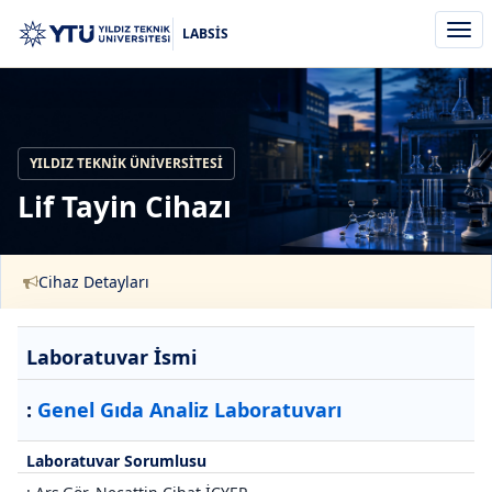
Men
LABSİS
aç/k
YILDIZ TEKNIK ÜNIVERSITESI
Lif Tayin Cihazı
Cihaz Detayları
Laboratuvar İsmi
:
Genel Gıda Analiz Laboratuvarı
Laboratuvar Sorumlusu