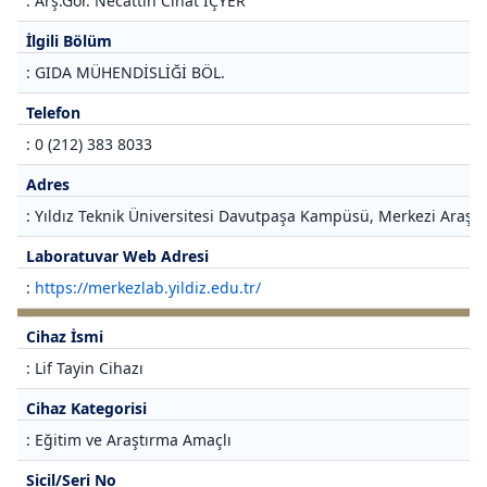
: Arş.Gör. Necattin Cihat İÇYER
İlgili Bölüm
: GIDA MÜHENDİSLİĞİ BÖL.
Telefon
: 0 (212) 383 8033
Adres
: Yıldız Teknik Üniversitesi Davutpaşa Kampüsü, Merkezi Araştı
Laboratuvar Web Adresi
:
https://merkezlab.yildiz.edu.tr/
Cihaz İsmi
: Lif Tayin Cihazı
Cihaz Kategorisi
: Eğitim ve Araştırma Amaçlı
Sicil/Seri No