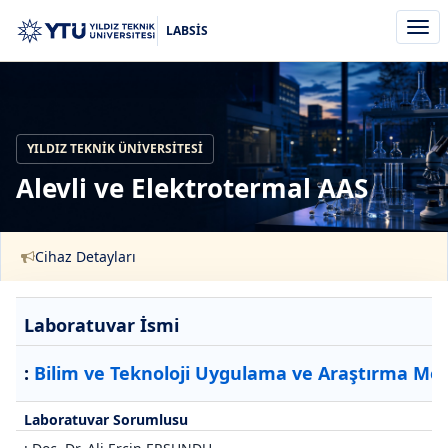
Men
LABSİS
aç/k
YILDIZ TEKNIK ÜNIVERSITESI
Alevli ve Elektrotermal AAS
Cihaz Detayları
Laboratuvar İsmi
:
Bilim ve Teknoloji Uygulama ve Araştırma Mer
Laboratuvar Sorumlusu