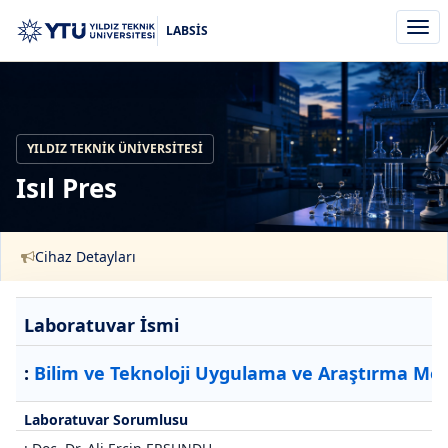
Men
LABSİS
aç/k
YILDIZ TEKNIK ÜNIVERSITESI
Isıl Pres
Cihaz Detayları
Laboratuvar İsmi
:
Bilim ve Teknoloji Uygulama ve Araştırma Mer
Laboratuvar Sorumlusu