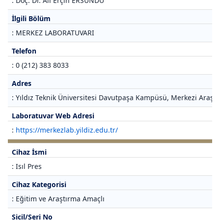
: Doç. Dr. Ali Erçin ERSUNDU
İlgili Bölüm
: MERKEZ LABORATUVARI
Telefon
: 0 (212) 383 8033
Adres
: Yıldız Teknik Üniversitesi Davutpaşa Kampüsü, Merkezi Araştı
Laboratuvar Web Adresi
:
https://merkezlab.yildiz.edu.tr/
Cihaz İsmi
: Isıl Pres
Cihaz Kategorisi
: Eğitim ve Araştırma Amaçlı
Sicil/Seri No