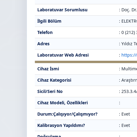
Laboratuvar Sorumlusu
: Doç. D
İlgili Bölüm
: ELEKT
Telefon
: 0 (212)
Adres
: Yıldız
Laboratuvar Web Adresi
:
https:/
Cihaz İsmi
: Multim
Cihaz Kategorisi
: Araştı
Sicil/Seri No
: 253.3.
Cihaz Modeli, Özellikleri
:
Durum:Çalışıyor/Çalışmıyor?
: Evet
Kalibrasyon Yapıldımı?
: Evet
Doğrulama
: