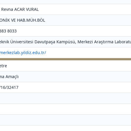
r. Revna ACAR VURAL
RONİK VE HAB.MÜH.BÖL
 383 8033
 Teknik Üniversitesi Davutpaşa Kampüsü, Merkezi Araştırma Laboratu
/merkezlab.yildiz.edu.tr/
etre
rma Amaçlı
4/16/32417