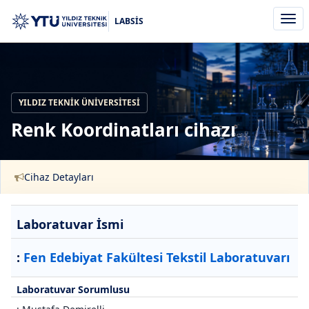
Men
LABSİS
aç/k
YILDIZ TEKNIK ÜNIVERSITESI
Renk Koordinatları cihazı
Cihaz Detayları
Laboratuvar İsmi
:
Fen Edebiyat Fakültesi Tekstil Laboratuvarı
Laboratuvar Sorumlusu