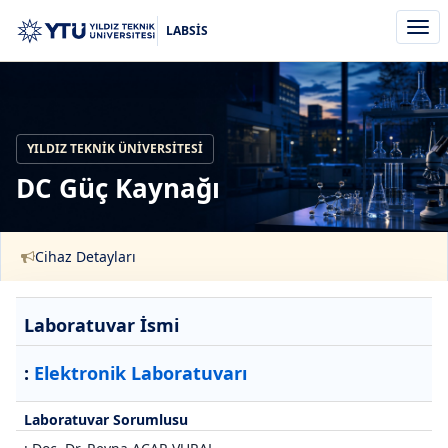
Men
LABSİS
aç/k
YILDIZ TEKNIK ÜNIVERSITESI
DC Güç Kaynağı
Cihaz Detayları
Laboratuvar İsmi
:
Elektronik Laboratuvarı
Laboratuvar Sorumlusu