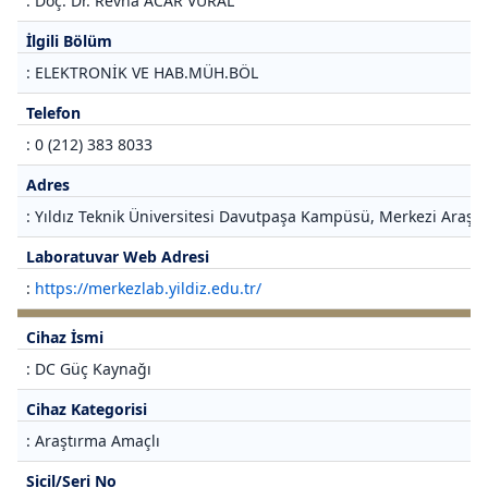
: Doç. Dr. Revna ACAR VURAL
İlgili Bölüm
: ELEKTRONİK VE HAB.MÜH.BÖL
Telefon
: 0 (212) 383 8033
Adres
: Yıldız Teknik Üniversitesi Davutpaşa Kampüsü, Merkezi Araştı
Laboratuvar Web Adresi
:
https://merkezlab.yildiz.edu.tr/
Cihaz İsmi
: DC Güç Kaynağı
Cihaz Kategorisi
: Araştırma Amaçlı
Sicil/Seri No