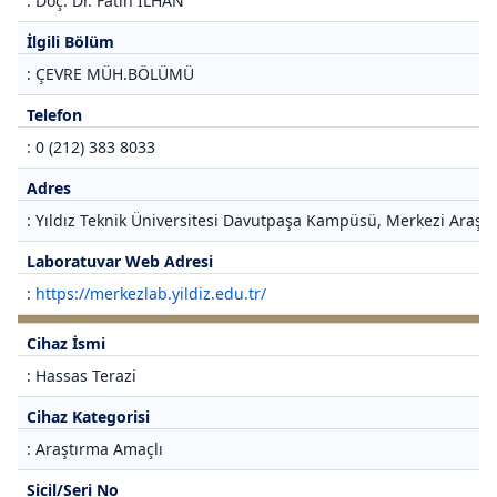
: Doç. Dr. Fatih İLHAN
İlgili Bölüm
: ÇEVRE MÜH.BÖLÜMÜ
Telefon
: 0 (212) 383 8033
Adres
: Yıldız Teknik Üniversitesi Davutpaşa Kampüsü, Merkezi Araştı
Laboratuvar Web Adresi
:
https://merkezlab.yildiz.edu.tr/
Cihaz İsmi
: Hassas Terazi
Cihaz Kategorisi
: Araştırma Amaçlı
Sicil/Seri No