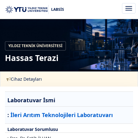
Men
LABSİS
aç/k
YILDIZ TEKNIK ÜNIVERSITESI
Hassas Terazi
Cihaz Detayları
Laboratuvar İsmi
:
İleri Arıtım Teknolojileri Laboratuvarı
Laboratuvar Sorumlusu