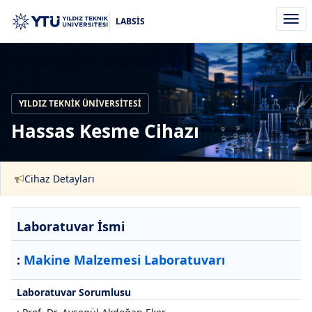
Men
LABSİS
aç/k
YILDIZ TEKNIK ÜNIVERSITESI
Hassas Kesme Cihazı
Cihaz Detayları
Laboratuvar İsmi
:
Makine Malzemesi Laboratuvarı
Laboratuvar Sorumlusu