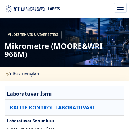
Men
LABSİS
aç/k
YILDIZ TEKNIK ÜNIVERSITESI
Mikrometre (MOORE&WRI
966M)
Cihaz Detayları
Laboratuvar İsmi
:
KALİTE KONTROL LABORATUVARI
Laboratuvar Sorumlusu