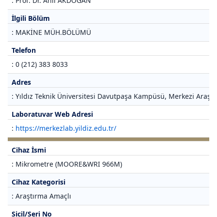
: Prof. Dr. Anıl AKDOĞAN
İlgili Bölüm
: MAKİNE MÜH.BÖLÜMÜ
Telefon
: 0 (212) 383 8033
Adres
: Yıldız Teknik Üniversitesi Davutpaşa Kampüsü, Merkezi Araştı
Laboratuvar Web Adresi
:
https://merkezlab.yildiz.edu.tr/
Cihaz İsmi
: Mikrometre (MOORE&WRI 966M)
Cihaz Kategorisi
: Araştırma Amaçlı
Sicil/Seri No