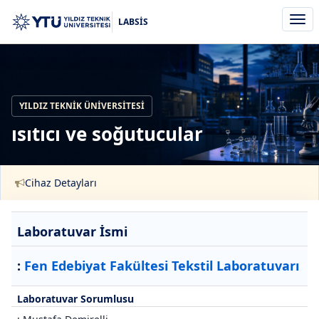
Men
LABSİS
aç/k
YILDIZ TEKNIK ÜNIVERSITESI
ısıtıcı ve soğutucular
Cihaz Detayları
Laboratuvar İsmi
:
Fen Edebiyat Fakültesi Tekstil Laboratuvarı
Laboratuvar Sorumlusu