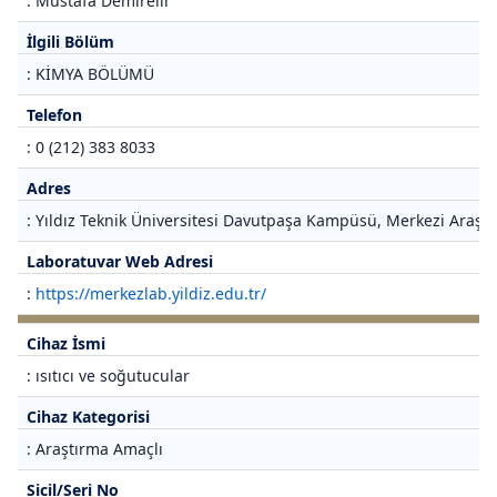
: Mustafa Demirelli
İlgili Bölüm
: KİMYA BÖLÜMÜ
Telefon
: 0 (212) 383 8033
Adres
: Yıldız Teknik Üniversitesi Davutpaşa Kampüsü, Merkezi Araştı
Laboratuvar Web Adresi
:
https://merkezlab.yildiz.edu.tr/
Cihaz İsmi
: ısıtıcı ve soğutucular
Cihaz Kategorisi
: Araştırma Amaçlı
Sicil/Seri No