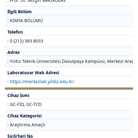
: Prof. Dr. Sezgin BAKIRDERE
İlgili Bölüm
: KİMYA BÖLÜMÜ
Telefon
: 0 (212) 383 8033
Adres
: Yıldız Teknik Üniversitesi Davutpaşa Kampüsü, Merkezi Araştı
Laboratuvar Web Adresi
:
https://merkezlab.yildiz.edu.tr/
Cihaz İsmi
: GC-FID, GC-TCD
Cihaz Kategorisi
: Araştırma Amaçlı
Sicil/Seri No