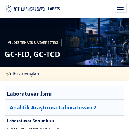
Men
LABSİS
aç/k
YILDIZ TEKNIK ÜNIVERSITESI
GC-FID, GC-TCD
Cihaz Detayları
Laboratuvar İsmi
:
Analitik Araştırma Laboratuvarı 2
Laboratuvar Sorumlusu