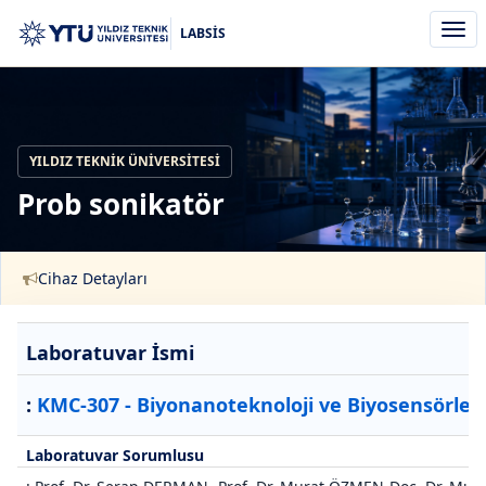
Men
LABSİS
aç/k
YILDIZ TEKNIK ÜNIVERSITESI
Prob sonikatör
Cihaz Detayları
Laboratuvar İsmi
:
KMC-307 - Biyonanoteknoloji ve Biyosensörler
Laboratuvar Sorumlusu