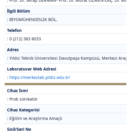
: Prof. Dr. Serap DERMAN- Prof. Dr. Murat ÖZMEN-Doç. Dr. M
İlgili Bölüm
: BİYOMÜHENDİSLİK BÖL.
Telefon
: 0 (212) 383 8033
Adres
: Yıldız Teknik Üniversitesi Davutpaşa Kampüsü, Merkezi Araştı
Laboratuvar Web Adresi
:
https://merkezlab.yildiz.edu.tr/
Cihaz İsmi
: Prob sonikatör
Cihaz Kategorisi
: Eğitim ve Araştırma Amaçlı
Sicil/Seri No