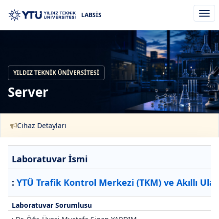
Men
LABSİS
aç/k
YILDIZ TEKNIK ÜNIVERSITESI
Server
Cihaz Detayları
Laboratuvar İsmi
:
YTÜ Trafik Kontrol Merkezi (TKM) ve Akıllı Ula
Laboratuvar Sorumlusu