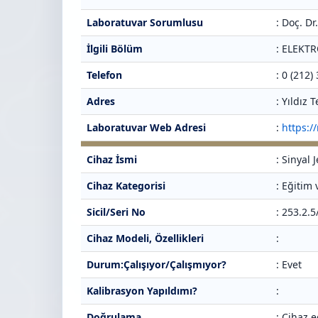
Laboratuvar Sorumlusu
: Doç. D
İlgili Bölüm
: ELEKT
Telefon
: 0 (212)
Adres
: Yıldız
Laboratuvar Web Adresi
:
https:/
Cihaz İsmi
: Sinyal 
Cihaz Kategorisi
: Eğitim
Sicil/Seri No
: 253.2.
Cihaz Modeli, Özellikleri
:
Durum:Çalışıyor/Çalışmıyor?
: Evet
Kalibrasyon Yapıldımı?
:
Doğrulama
: Cihaz e