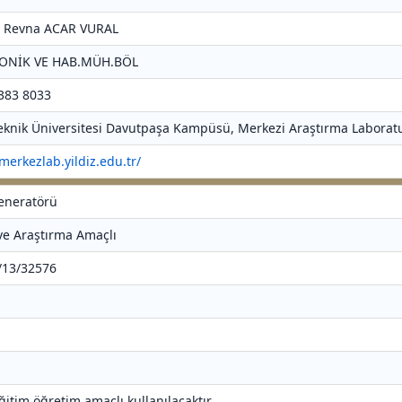
r. Revna ACAR VURAL
RONİK VE HAB.MÜH.BÖL
 383 8033
 Teknik Üniversitesi Davutpaşa Kampüsü, Merkezi Araştırma Laboratu
/merkezlab.yildiz.edu.tr/
Jeneratörü
 ve Araştırma Amaçlı
5/13/32576
ğitim öğretim amaçlı kullanılacaktır.