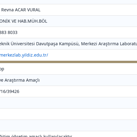
r. Revna ACAR VURAL
RONİK VE HAB.MÜH.BÖL
 383 8033
 Teknik Üniversitesi Davutpaşa Kampüsü, Merkezi Araştırma Laboratu
/merkezlab.yildiz.edu.tr/
kop
 ve Araştırma Amaçlı
4/16/39426
ğitim öğretim amaçlı kullanılacaktır.