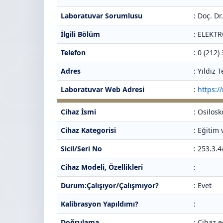
Laboratuvar Sorumlusu
: Doç. D
İlgili Bölüm
: ELEKT
Telefon
: 0 (212)
Adres
: Yıldız
Laboratuvar Web Adresi
:
https:/
Cihaz İsmi
: Osilos
Cihaz Kategorisi
: Eğitim
Sicil/Seri No
: 253.3.
Cihaz Modeli, Özellikleri
:
Durum:Çalışıyor/Çalışmıyor?
: Evet
Kalibrasyon Yapıldımı?
:
Doğrulama
: Cihaz e