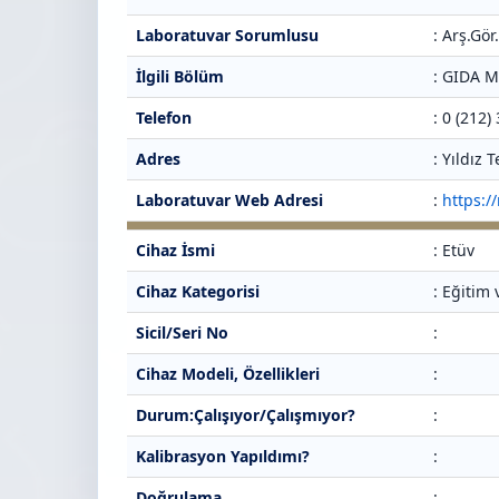
Laboratuvar Sorumlusu
: Arş.Gör
İlgili Bölüm
: GIDA 
Telefon
: 0 (212)
Adres
: Yıldız
Laboratuvar Web Adresi
:
https:/
Cihaz İsmi
: Etüv
Cihaz Kategorisi
: Eğitim
Sicil/Seri No
:
Cihaz Modeli, Özellikleri
:
Durum:Çalışıyor/Çalışmıyor?
:
Kalibrasyon Yapıldımı?
:
Doğrulama
: