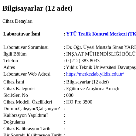
Bilgisayarlar (12 adet)
Cihaz Detayları
Laboratuvar İsmi
:
YTÜ Trafik Kontrol Merkezi (TKM
Laboratuvar Sorumlusu
: Dr. Öğr. Üyesi Mustafa Sinan YA
İlgili Bölüm
: İNŞAAT MÜHENDİSLİĞİ BÖL
Telefon
: 0 (212) 383 8033
Adres
: Yıldız Teknik Üniversitesi Davutpa
Laboratuvar Web Adresi
:
https://merkezlab.yildiz.edu.tr/
Cihaz İsmi
: Bilgisayarlar (12 adet)
Cihaz Kategorisi
: Eğitim ve Araştırma Amaçlı
Sicil/Seri No
: 000
Cihaz Modeli, Özellikleri
: HO Pro 3500
Durum:Çalışıyor/Çalışmıyor?
:
Kalibrasyon Yapıldımı?
:
Doğrulama
:
Cihaz Kalibrasyon Tarihi
:
Bir Sonraki Kalibrasyon Tarihi
: