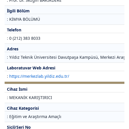
: Prof. Dr. Sezgin BAKIRDERE
İlgili Bölüm
: KİMYA BÖLÜMÜ
Telefon
: 0 (212) 383 8033
Adres
: Yıldız Teknik Üniversitesi Davutpaşa Kampüsü, Merkezi Araştı
Laboratuvar Web Adresi
:
https://merkezlab.yildiz.edu.tr/
Cihaz İsmi
: MEKANİK KARIŞTIRICI
Cihaz Kategorisi
: Eğitim ve Araştırma Amaçlı
Sicil/Seri No