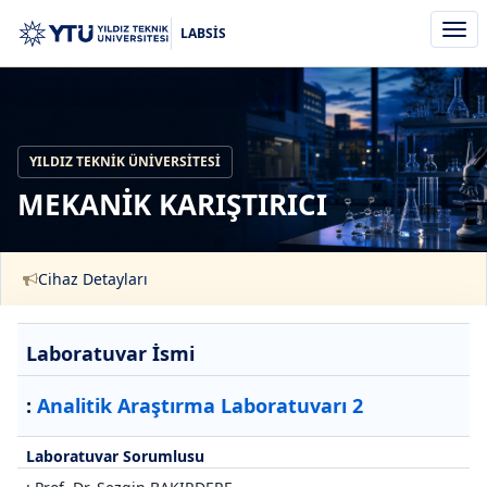
Men
LABSİS
aç/k
YILDIZ TEKNIK ÜNIVERSITESI
MEKANİK KARIŞTIRICI
Cihaz Detayları
Laboratuvar İsmi
:
Analitik Araştırma Laboratuvarı 2
Laboratuvar Sorumlusu