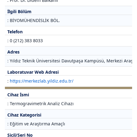
: Prof. Dr. Didem Balkanlı
İlgili Bölüm
: BİYOMÜHENDİSLİK BÖL.
Telefon
: 0 (212) 383 8033
Adres
: Yıldız Teknik Üniversitesi Davutpaşa Kampüsü, Merkezi Araştı
Laboratuvar Web Adresi
:
https://merkezlab.yildiz.edu.tr/
Cihaz İsmi
: Termogravimetrik Analiz Cihazı
Cihaz Kategorisi
: Eğitim ve Araştırma Amaçlı
Sicil/Seri No