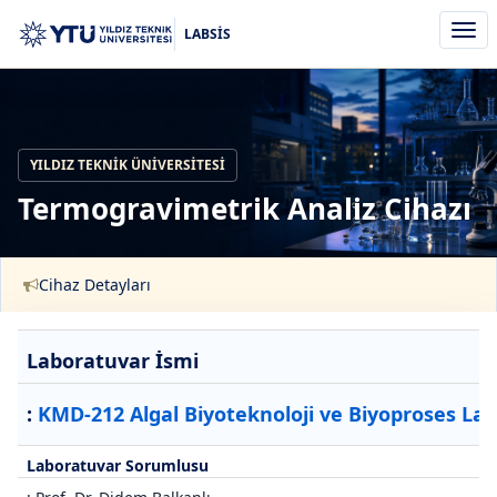
Men
LABSİS
aç/k
YILDIZ TEKNIK ÜNIVERSITESI
Termogravimetrik Analiz Cihazı
Cihaz Detayları
Laboratuvar İsmi
:
KMD-212 Algal Biyoteknoloji ve Biyoproses La
Laboratuvar Sorumlusu