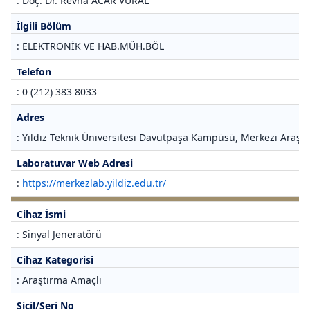
: Doç. Dr. Revna ACAR VURAL
İlgili Bölüm
: ELEKTRONİK VE HAB.MÜH.BÖL
Telefon
: 0 (212) 383 8033
Adres
: Yıldız Teknik Üniversitesi Davutpaşa Kampüsü, Merkezi Araştı
Laboratuvar Web Adresi
:
https://merkezlab.yildiz.edu.tr/
Cihaz İsmi
: Sinyal Jeneratörü
Cihaz Kategorisi
: Araştırma Amaçlı
Sicil/Seri No