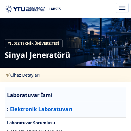
Men
LABSİS
aç/k
YILDIZ TEKNIK ÜNIVERSITESI
Sinyal Jeneratörü
Cihaz Detayları
Laboratuvar İsmi
:
Elektronik Laboratuvarı
Laboratuvar Sorumlusu