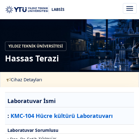
Men
LABSİS
aç/k
YILDIZ TEKNIK ÜNIVERSITESI
Hassas Terazi
Cihaz Detayları
Laboratuvar İsmi
:
KMC-104 Hücre kültürü Laboratuvarı
Laboratuvar Sorumlusu