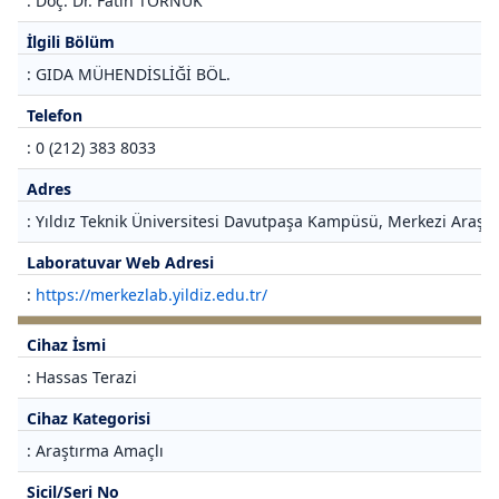
: Doç. Dr. Fatih TÖRNÜK
İlgili Bölüm
: GIDA MÜHENDİSLİĞİ BÖL.
Telefon
: 0 (212) 383 8033
Adres
: Yıldız Teknik Üniversitesi Davutpaşa Kampüsü, Merkezi Araştı
Laboratuvar Web Adresi
:
https://merkezlab.yildiz.edu.tr/
Cihaz İsmi
: Hassas Terazi
Cihaz Kategorisi
: Araştırma Amaçlı
Sicil/Seri No