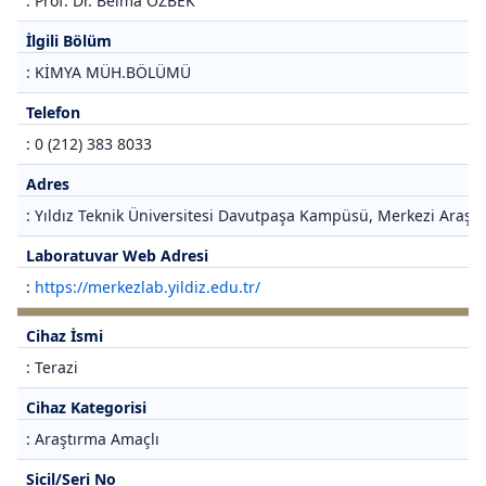
: Prof. Dr. Belma ÖZBEK
İlgili Bölüm
: KİMYA MÜH.BÖLÜMÜ
Telefon
: 0 (212) 383 8033
Adres
: Yıldız Teknik Üniversitesi Davutpaşa Kampüsü, Merkezi Araştı
Laboratuvar Web Adresi
:
https://merkezlab.yildiz.edu.tr/
Cihaz İsmi
: Terazi
Cihaz Kategorisi
: Araştırma Amaçlı
Sicil/Seri No