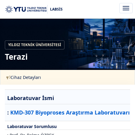
Men
LABSİS
aç/k
YILDIZ TEKNIK ÜNIVERSITESI
Terazi
Cihaz Detayları
Laboratuvar İsmi
:
KMD-307 Biyoproses Araştırma Laboratuvarı
Laboratuvar Sorumlusu