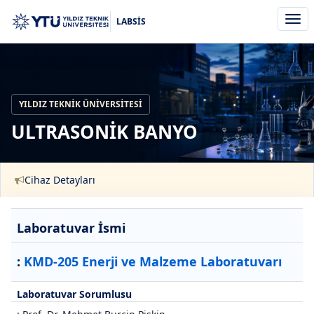
Men
LABSİS
aç/k
YILDIZ TEKNIK ÜNIVERSITESI
ULTRASONİK BANYO
Cihaz Detayları
Laboratuvar İsmi
:
KMD-205 Enerji ve Malzeme Laboratuvarı
Laboratuvar Sorumlusu