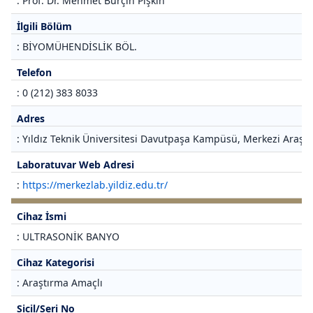
: Prof. Dr. Mehmet Burçin Pişkin
İlgili Bölüm
: BİYOMÜHENDİSLİK BÖL.
Telefon
: 0 (212) 383 8033
Adres
: Yıldız Teknik Üniversitesi Davutpaşa Kampüsü, Merkezi Araştı
Laboratuvar Web Adresi
:
https://merkezlab.yildiz.edu.tr/
Cihaz İsmi
: ULTRASONİK BANYO
Cihaz Kategorisi
: Araştırma Amaçlı
Sicil/Seri No