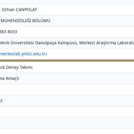
Dr. Orhan CANPOLAT
T MÜHENDİSLİĞİ BÖLÜMÜ
 383 8033
 Teknik Üniversitesi Davutpaşa Kampüsü, Merkezi Araştırma Laboratu
/merkezlab.yildiz.edu.tr/
jack Deney Takımı
rma Amaçlı
ız