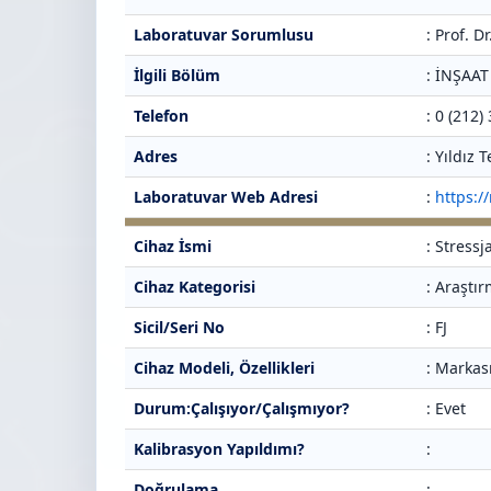
Laboratuvar Sorumlusu
: Prof. 
İlgili Bölüm
: İNŞAA
Telefon
: 0 (212)
Adres
: Yıldız
Laboratuvar Web Adresi
:
https:/
Cihaz İsmi
: Stress
Cihaz Kategorisi
: Araştı
Sicil/Seri No
: FJ
Cihaz Modeli, Özellikleri
: Markas
Durum:Çalışıyor/Çalışmıyor?
: Evet
Kalibrasyon Yapıldımı?
:
Doğrulama
: