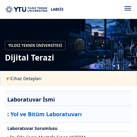
Men
LABSİS
aç/k
YILDIZ TEKNIK ÜNIVERSITESI
Dijital Terazi
Cihaz Detayları
Laboratuvar İsmi
:
Yol ve Bitüm Laboratuvarı
Laboratuvar Sorumlusu