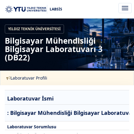
Men
LABSİS
aç/k
YILDIZ TEKNIK ÜNIVERSITESI
Bilgisayar Mühendisliği
Bilgisayar Laboratuvarı 3
(DB22)
Laboratuvar Profili
Laboratuvar İsmi
: Bilgisayar Mühendisliği Bilgisayar Laboratuvar
Laboratuvar Sorumlusu