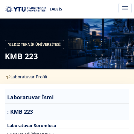
Men
LABSİS
aç/k
YILDIZ TEKNIK ÜNIVERSITESI
KMB 223
Laboratuvar Profili
Laboratuvar İsmi
: KMB 223
Laboratuvar Sorumlusu