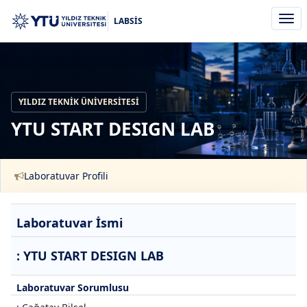
Men
LABSİS
aç/k
YILDIZ TEKNIK ÜNIVERSITESI
YTU START DESIGN LAB
Laboratuvar Profili
Laboratuvar İsmi
: YTU START DESIGN LAB
Laboratuvar Sorumlusu