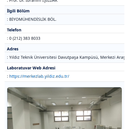
: Prof. Dr. İbrahim IŞILDAK
İlgili Bölüm
: BİYOMÜHENDİSLİK BÖL.
Telefon
: 0 (212) 383 8033
Adres
: Yıldız Teknik Üniversitesi Davutpaşa Kampüsü, Merkezi Araştı
Laboratuvar Web Adresi
:
https://merkezlab.yildiz.edu.tr/