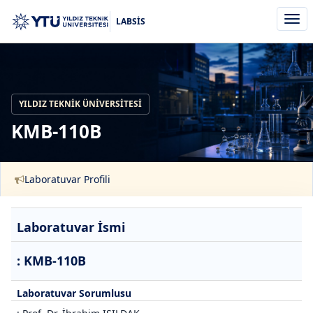
Men
LABSİS
aç/k
YILDIZ TEKNIK ÜNIVERSITESI
KMB-110B
Laboratuvar Profili
Laboratuvar İsmi
: KMB-110B
Laboratuvar Sorumlusu