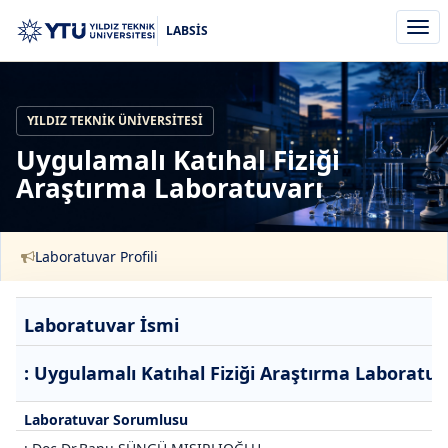
Men
LABSİS
aç/k
YILDIZ TEKNIK ÜNIVERSITESI
Uygulamalı Katıhal Fiziği
Araştırma Laboratuvarı
Laboratuvar Profili
Laboratuvar İsmi
: Uygulamalı Katıhal Fiziği Araştırma Laboratuv
Laboratuvar Sorumlusu