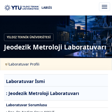
Men
LABSİS
aç/k
YILDIZ TEKNIK ÜNIVERSITESI
Jeodezik Metroloji Laboratuvarı
Laboratuvar Profili
Laboratuvar İsmi
: Jeodezik Metroloji Laboratuvarı
Laboratuvar Sorumlusu