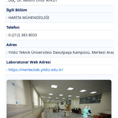
: Doç. Dr. Nedim Onur AYKUT
İlgili Bölüm
: HARİTA MÜHENDİSLİĞİ
Telefon
: 0 (212) 383 8033
Adres
: Yıldız Teknik Üniversitesi Davutpaşa Kampüsü, Merkezi Araştı
Laboratuvar Web Adresi
:
https://merkezlab.yildiz.edu.tr/