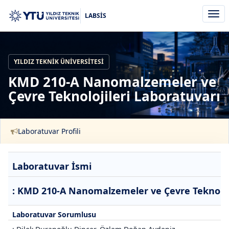
Men
LABSİS
aç/k
YILDIZ TEKNIK ÜNIVERSITESI
KMD 210-A Nanomalzemeler ve
Çevre Teknolojileri Laboratuvarı
Laboratuvar Profili
Laboratuvar İsmi
: KMD 210-A Nanomalzemeler ve Çevre Teknoloji
Laboratuvar Sorumlusu