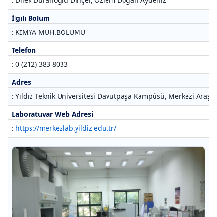
: Dilek Duranoğlu Dinçer, Özlem Doğan Aydeniz
İlgili Bölüm
: KİMYA MÜH.BÖLÜMÜ
Telefon
: 0 (212) 383 8033
Adres
: Yıldız Teknik Üniversitesi Davutpaşa Kampüsü, Merkezi Araştı
Laboratuvar Web Adresi
:
https://merkezlab.yildiz.edu.tr/