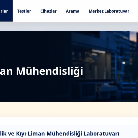
rlar
Testler
Cihazlar
Arama
Merkez Laboratuvarı
man Mühendisliği
olik ve Kıyı-Liman Mühendisliği Laboratuvarı