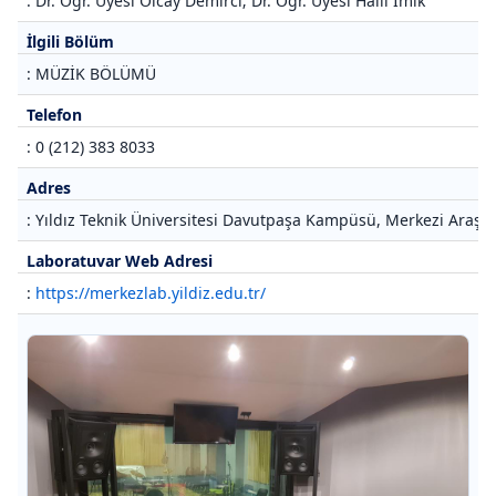
: Dr. Öğr. Üyesi Olcay Demirci; Dr. Öğr. Üyesi Halil İmik
İlgili Bölüm
: MÜZİK BÖLÜMÜ
Telefon
: 0 (212) 383 8033
Adres
: Yıldız Teknik Üniversitesi Davutpaşa Kampüsü, Merkezi Araştı
Laboratuvar Web Adresi
:
https://merkezlab.yildiz.edu.tr/