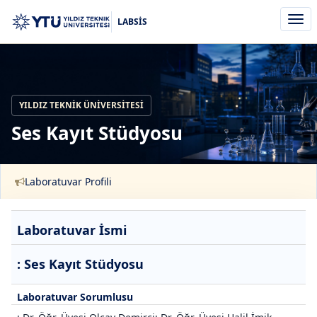
Men
LABSİS
aç/k
YILDIZ TEKNIK ÜNIVERSITESI
Ses Kayıt Stüdyosu
Laboratuvar Profili
Laboratuvar İsmi
: Ses Kayıt Stüdyosu
Laboratuvar Sorumlusu