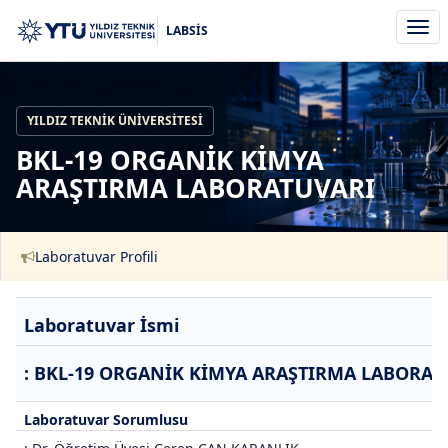
Men
LABSİS
aç/k
YILDIZ TEKNIK ÜNIVERSITESI
BKL-19 ORGANİK KİMYA
ARAŞTIRMA LABORATUVARI
Laboratuvar Profili
Laboratuvar İsmi
: BKL-19 ORGANİK KİMYA ARAŞTIRMA LABORAT
Laboratuvar Sorumlusu