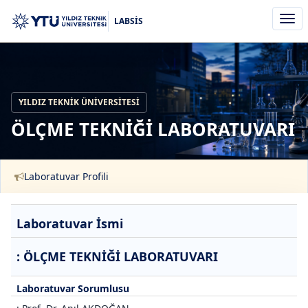
Men
LABSİS
aç/k
YILDIZ TEKNIK ÜNIVERSITESI
ÖLÇME TEKNİĞİ LABORATUVARI
Laboratuvar Profili
Laboratuvar İsmi
: ÖLÇME TEKNİĞİ LABORATUVARI
Laboratuvar Sorumlusu